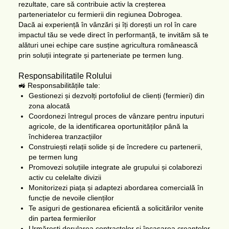
rezultate, care să contribuie activ la creșterea
parteneriatelor cu fermierii din regiunea Dobrogea.
Dacă ai experiență în vânzări și îți dorești un rol în care
impactul tău se vede direct în performanță, te invităm să te
alături unei echipe care susține agricultura românească
prin soluții integrate și parteneriate pe termen lung.
Responsabilitatile Rolului
🚜 Responsabilitățile tale:
Gestionezi și dezvolți portofoliul de clienți (fermieri) din
zona alocată
Coordonezi întregul proces de vânzare pentru inputuri
agricole, de la identificarea oportunităților până la
închiderea tranzacțiilor
Construiești relații solide și de încredere cu partenerii,
pe termen lung
Promovezi soluțiile integrate ale grupului și colaborezi
activ cu celelalte divizii
Monitorizezi piața și adaptezi abordarea comercială în
funcție de nevoile clienților
Te asiguri de gestionarea eficientă a solicitărilor venite
din partea fermierilor
Urmărești derularea contractelor și încasarea creanțelor